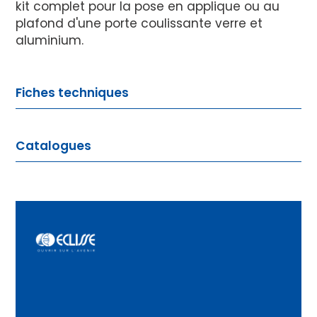
kit complet pour la pose en applique ou au
plafond d'une porte coulissante verre et
aluminium.
Fiches techniques
Fiche technique rail Bora
Catalogues
PDF
4 mars 2025
Brochure porte verre et aluminium
Fiche technique rail Paio
PDF
9 juillet 2025
PDF
4 mars 2025