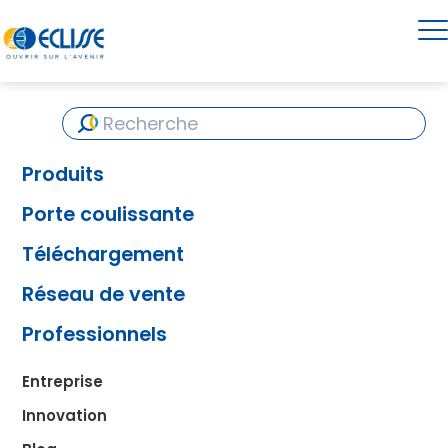
Toutes les collections
Les portes coulissantes
invisibles : une tendance
élégante et