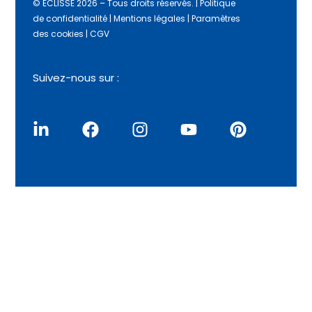
E-mail
*
Site web
ECLISSE FRANCE SAS
BUREAUX :
5 rue Saint Anne de Guélen – 29000
QUIMPER
TÉL :
02 98 90 56 96
TVA :
FR 45 403 518
459