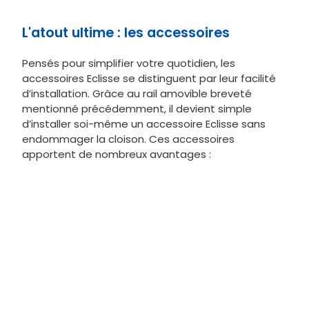
Nos châssis pour portes
invisibles
coulissantes
sont fabriqués en
aluminium, un matériau reconnu pour sa résistance
et sa légèreté. Cette combinaison permet non
seulement une manipulation facile, mais aussi une
durabilité optimale face aux contraintes
quotidiennes. De plus, chaque châssis est équipé
de renforcements stratégiques afin d’éviter les
déformations au fil du temps. Ces renforcements
garantissent une robustesse accrue, assurant ainsi
une performance fiable et une longue durée de
vie, tout en ayant une esthétique moderne et
épurée.