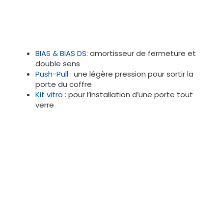
L'atout ultime : les accessoires
Pensés pour simplifier votre quotidien, les
accessoires Eclisse se distinguent par leur facilité
d’installation. Grâce au rail amovible breveté
mentionné précédemment, il devient simple
d’installer soi-même un accessoire Eclisse sans
endommager la cloison. Ces accessoires
apportent de nombreux avantages :