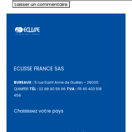
Soyez le premier à commenter “Les
portes coulissantes invisibles : une
tendance élégante et fonctionnelle”
Laisser un commentaire
Votre adresse e-mail ne sera pas publiée.
Les
champs obligatoires sont indiqués avec
*
Commentaire
*
Nom
*