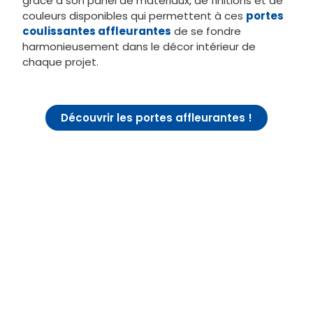
particulièrement utiles pour maximiser l’utilisation
des petits espaces, où l’optimisation de chaque
mètre carré est essentielle.
Un autre aspect primordial est son adaptabilité
grâce à son panel de matériaux, de finitions et de
couleurs disponibles qui permettent à ces
portes
coulissantes affleurantes
de se fondre
harmonieusement dans le décor intérieur de
chaque projet.
Découvrir les portes affleurantes !