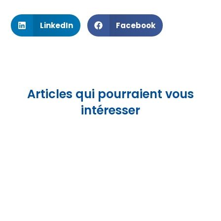
esthétisme, praticité et performance. En intégrant
parfaitement les éléments de votre intérieur, elles
offrent une esthétique épurée qui valorise
l’espace et l’agencement, tout en apportant une
touche de modernité.
Leur fonctionnalité, grâce à leur système de
coulissement fluide, optimise l’utilisation des
espaces tout en garantissant un confort
d’utilisation au quotidien. Sur le plan technique,
elles se distinguent par des mécanismes de haute
qualité, souvent discrètement intégrés, assurant
une durabilité et une sécurité accrues.
Adopter les
portes coulissantes invisibles
, c’est
donc faire le choix d’un aménagement à la fois
élégant, fonctionnel et innovant, idéal pour
répondre aux besoins d’aujourd’hui tout en
anticipant les tendances de demain. La
Collection
Syntesis
vous permet d’harmoniser l’ensemble de
vos ouvertures de passage dans votre
aménagement intérieur.