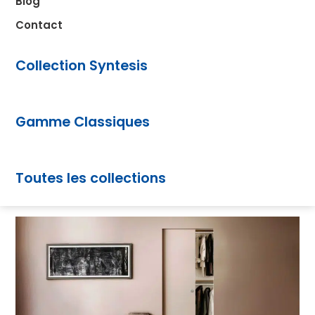
fonctionnelle
Adoptez les portes coulissantes invisibles : design
épuré, gain d’espace et innovation pour un intérieur
moderne.
25 mars 2025
Mario Guquet
Auteur :
Conseils
,
Produit technique
Table des matières