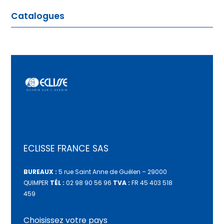
Notice porte coulissante bois kit chariot et
Catalogues
quincaillerie
PDF
9 juillet 2025
Brochure porte bois
PDF
4 mars 2025
ECLISSE FRANCE SAS
BUREAUX :
5 rue Saint Anne de Guélen – 29000
QUIMPER
TÉL :
02 98 90 56 96
TVA :
FR 45 403 518
459
Choisissez votre pays