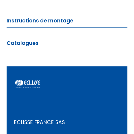
Instructions de montage
Notice de montage pour panneau de porte
Catalogues
battante en bois à fleur de mur
PDF
19 juin 2023
Brochure porte bois
PDF
4 mars 2025
Notice de montage pour panneau de porte
battante en bois à fleur de mur
PDF
19 juin 2023
ECLISSE FRANCE SAS