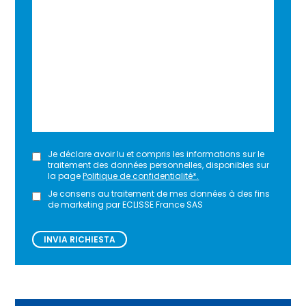
lasciare
vuoto
questo
campo.
Je déclare avoir lu et compris les informations sur le
traitement des données personnelles, disponibles sur
la page
Politique de confidentialité*.
Je consens au traitement de mes données à des fins
de marketing par ECLISSE France SAS