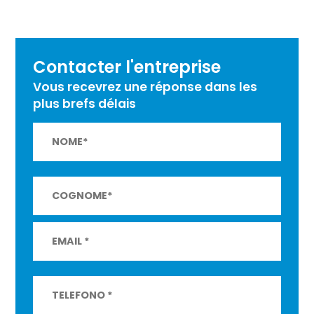
Contacter l'entreprise
Vous recevrez une réponse dans les
plus brefs délais
Si
prega
di
lasciare
vuoto
questo
campo.
Si
prega
di