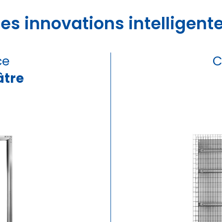
es innovations intelligent
ce
C
âtre