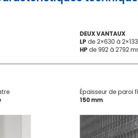
DEUX VANTAUX
LP
de 2×630 à 2×13
HP
de 992 à 2792 
âtre
Épaisseur de paroi f
e
150 mm