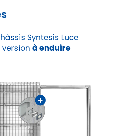
es
hâssis Syntesis Luce
version
à enduire
+