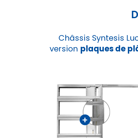
D
Châssis Syntesis Lu
version
plaques de pl
+