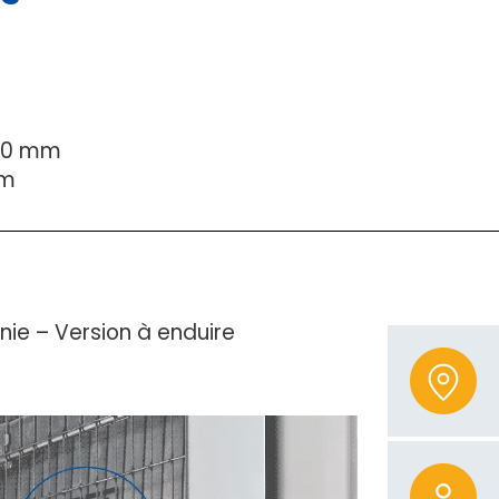
30 mm
mm
inie – Version à enduire