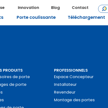
ise
Innovation
Blog
Contact
ts
Porte coulissante
Téléchargement
S PRODUITS
PROFESSIONNELS
oires de porte
Espace Concepteur
ages de porte
Installateur
es
Revendeur
es
Montage des portes
ées de porte