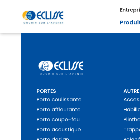
Entrepr
Produi
PORTES
AUTRE
Porte coulissante
Access
Porte affleurante
Habill
Porte coupe-feu
Plinth
Porte acoustique
Trapp
Porte design
Poign